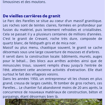
limousines et des moutons.
De vieilles carrières de granit
Le Parc des Parelles se situe au coeur d'un massif granitique.
Les roches sont de teintes claires, formées en profondeur par
fusion du matériel, puis lentement refroidies et cristallisées.
Cela se passait il y a plusieurs centaines de millions d'années.
C'est le granit de Crevant, roche très dure, composée de
quartz blanc, de feldspath gris et de mica noir.
Massif ou plus menu, chaotique souvent, le granit se cache
désormais sous une large couverture de mousses et d'arbres.
Il servit dans la construction locale: bâtiments, murets, auges
pour le bétail... Des blocs aux arrêtes acérées ainsi que de
minuscules trous, souvent remplis d'eau jusqu'à l'entrée de
l'été, attestent cette ancienne activités d'extraction. Elle était
surtout le fait des villageois voisins.
Dans les années 1950, un entrepreneur vit les choses en plus
grand, creusa de larges cavités, fit tomber de gros rochers, ces
Parelles... Le chantier fut abandonné moins de 20 ans après, la
concurrence de nouveaux matériaux de construction, béton et
parpaings, étant désormais bien là.