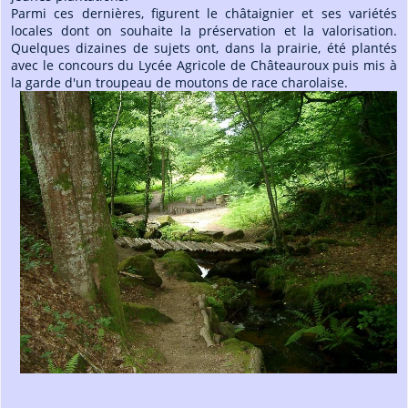
Parmi ces dernières, figurent le châtaignier et ses variétés
locales dont on souhaite la préservation et la valorisation.
Quelques dizaines de sujets ont, dans la prairie, été plantés
avec le concours du Lycée Agricole de Châteauroux puis mis à
la garde d'un troupeau de moutons de race charolaise.