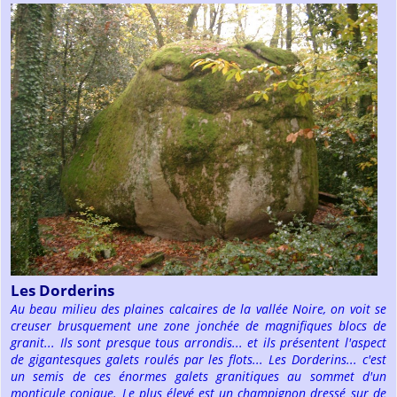
Les Dorderins
Au beau milieu des plaines calcaires de la vallée Noire, on voit se
creuser brusquement une zone jonchée de magnifiques blocs de
granit... Ils sont presque tous arrondis... et ils présentent l'aspect
de gigantesques galets roulés par les flots... Les Dorderins... c'est
un semis de ces énormes galets granitiques au sommet d'un
monticule conique. Le plus élevé est un champignon dressé sur de