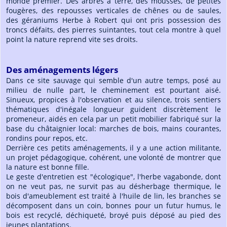
monde premier. Des arbres à terre, des mousses, de petites
fougères, des repousses verticales de chênes ou de saules,
des géraniums Herbe à Robert qui ont pris possession des
troncs défaits, des pierres suintantes, tout cela montre à quel
point la nature reprend vite ses droits.
Des aménagements légers
Dans ce site sauvage qui semble d'un autre temps, posé au
milieu de nulle part, le cheminement est pourtant aisé.
Sinueux, propices à l'observation et au silence, trois sentiers
thématiques d'inégale longueur guident discrètement le
promeneur, aidés en cela par un petit mobilier fabriqué sur la
base du châtaignier local: marches de bois, mains courantes,
rondins pour repos, etc.
Derrière ces petits aménagements, il y a une action militante,
un projet pédagogique, cohérent, une volonté de montrer que
la nature est bonne fille.
Le geste d'entretien est "écologique", l'herbe vagabonde, dont
on ne veut pas, ne survit pas au désherbage thermique, le
bois d'ameublement est traité à l'huile de lin, les branches se
décomposent dans un coin, bonnes pour un futur humus, le
bois est recyclé, déchiqueté, broyé puis déposé au pied des
jeunes plantations.