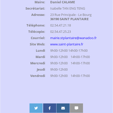
Maire:
Daniel CALAME
Secrétariat:
Isabelle TAN ENG TENG
Adresse:
23 Rue Principale - Le Bourg
36190 SAINT PLANTAIRE
Téléphone:
02.54.47.21.18
Télécopie:
02.54.47.25.23
Courriel:
mairie.stplantaire@wanadoo.fr
Site Web:
www.saint-plantaire.fr
Lundi
9h00-12h00 14h00-17h00
Mardi
9h00-12h00 14h00-17h00
Mercredi
9h00-12h00 14h00-17h00
Jeudi
9h00-12h00
Vendredi
9h00-12h00 14h00-17h00
P
P
P
P
P
P
a
a
a
a
a
a