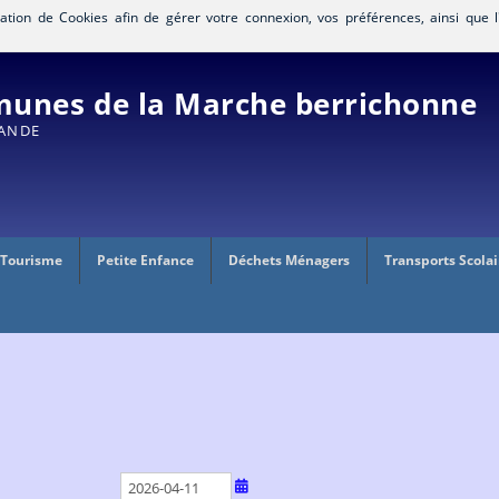
isation de Cookies afin de gérer votre connexion, vos préférences, ainsi que l
nes de la Marche berrichonne
RANDE
 Tourisme
Petite Enfance
Déchets Ménagers
Transports Scolai