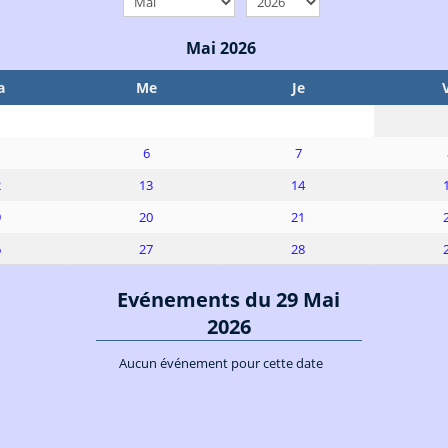
Mai 2026
a
Me
Je
6
7
2
13
14
9
20
21
6
27
28
Evénements du 29 Mai
2026
Aucun événement pour cette date