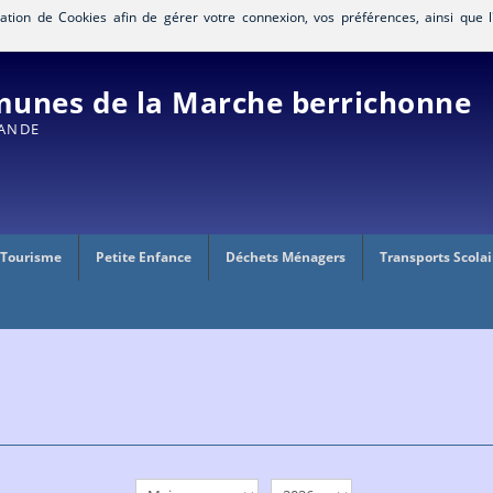
isation de Cookies afin de gérer votre connexion, vos préférences, ainsi que l
nes de la Marche berrichonne
RANDE
 Tourisme
Petite Enfance
Déchets Ménagers
Transports Scolai
mois
année